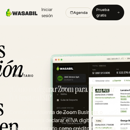
Iniciar
Prueba
Agenda
gratis
sesión
¿Cómo configurar Zoom para recuperar IVA frente al
Inicio
→
Blog
→
SII?
TRIBUTARIO
¿Cómo configurar Zoom para recuperar
IVA frente al SII?
Configura tu cuenta de Zoom Business o
Enterprise para declarar el IVA digital al SII
chileno y recuperarlo como crédito fiscal. Guía