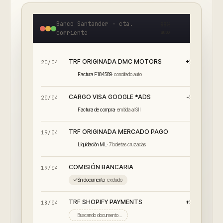
Banco Santander · cta.
98%
corriente
auto
TRF ORIGINADA DMC MOTORS
+$2.020.49
20/04
Factura F184589
·
conciliado auto
CARGO VISA GOOGLE *ADS
−$1.240.25
20/04
Factura de compra
·
emitida al SII
TRF ORIGINADA MERCADO PAGO
+$847.90
19/04
Liquidación ML
·
7 boletas cruzadas
COMISIÓN BANCARIA
−$4.99
19/04
Sin documento
·
excluido
TRF SHOPIFY PAYMENTS
+$5.382.10
18/04
Buscando documento…