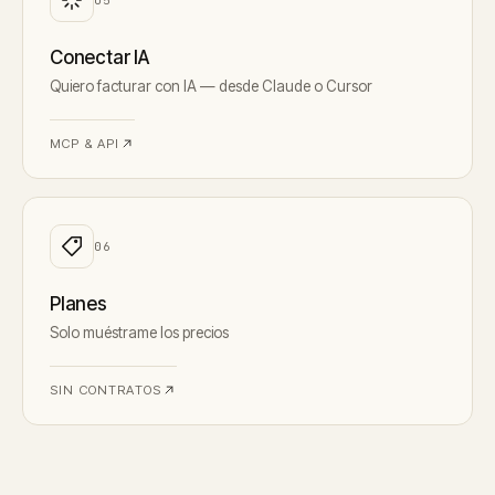
0
5
Conectar IA
Quiero facturar con IA — desde Claude o Cursor
MCP & API
0
6
Planes
Solo muéstrame los precios
SIN CONTRATOS