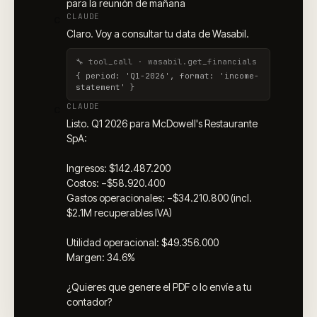
para la reunión de mañana
CLAUDE
C
Claro. Voy a consultar tu data de Wasabil.
🔧 tool_call ·
wasabil.get_financials
{ period: 'Q1-2026', format: 'income-
statement' }
CLAUDE
C
Listo. Q1 2026 para McDowell's Restaurante
SpA:
Ingresos: $142.487.200
Costos: −$58.920.400
Gastos operacionales: −$34.210.800 (incl.
$2.1M recuperables IVA)
Utilidad operacional: $49.356.000
Margen: 34.6%
¿Quieres que genere el PDF o lo envíe a tu
contador?