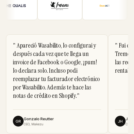
"
Apareció Wasabilito, lo configurai y
"
Fui de
después cada vez que te llega un
Tremend
invoice de Facebook o Google, ¡pum!
las reco
lo declara solo. Incluso podi
rentable
reemplazar tu facturador electrónico
por Wasabilito. Además te hace las
notas de crédito en Shopify.
"
Gonzalo Reutter
Javi
GR
JH
CEO, Makezu
CEO, 