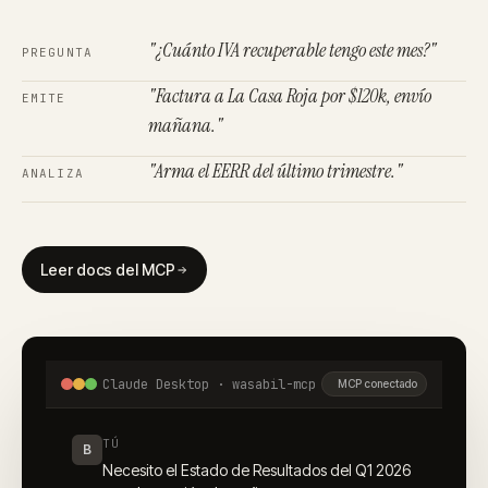
"¿Cuánto IVA recuperable tengo este mes?"
PREGUNTA
"Factura a La Casa Roja por $120k, envío
EMITE
mañana."
"Arma el EERR del último trimestre."
ANALIZA
Leer docs del MCP
Claude Desktop · wasabil-mcp
MCP conectado
TÚ
B
Necesito el Estado de Resultados del Q1 2026