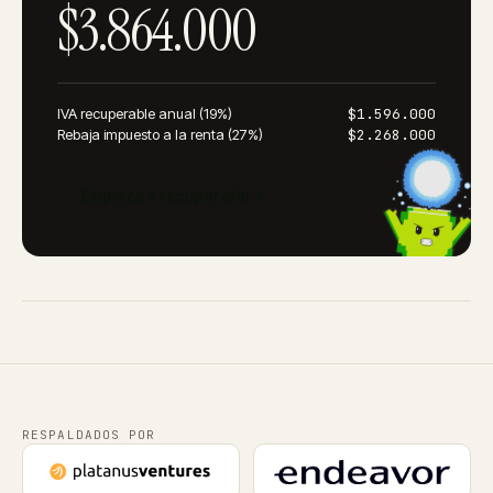
$
3.864.000
IVA recuperable anual (19%)
$
1.596.000
Rebaja impuesto a la renta (27%)
$
2.268.000
Empieza a recuperarlo
RESPALDADOS POR