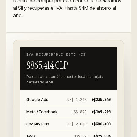
factura de compra por cada cobro, la declaramos
al SII y recuperas el IVA. Hasta $4M de ahorro al
año.
IVA RECUPERABLE ESTE MES
$865.414 CLP
Detectado automáticamente desde tu tarjeta ·
declarado al SII
Google Ads
US$ 1,240
+
$235,840
Meta / Facebook
US$ 890
+
$169,290
Shopify Plus
US$ 2,000
+
$380,400
AWS
US$ 420
+
$79,884