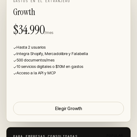
GASTOS EN EL EXTRANJERO
Growth
$34.990
/mes
Hasta 2 usuarios
✓
Integra Shopify, Mercadolibre y Falabella
✓
500 documentos/mes
✓
10 servicios digitales o $10M en gastos
✓
Acceso a la API y MCP
✓
Elegir
Growth
POPULAR
PARA EMPRESAS CONSOLIDADAS