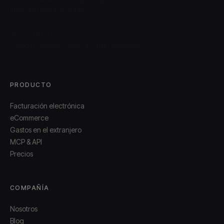
Invoicing that just works.
RESPALDADO POR
Platanus Ventures · Start-Up Chile · Endeavor
PRODUCTO
Facturación electrónica
eCommerce
Gastos en el extranjero
MCP & API
Precios
COMPAÑÍA
Nosotros
Blog