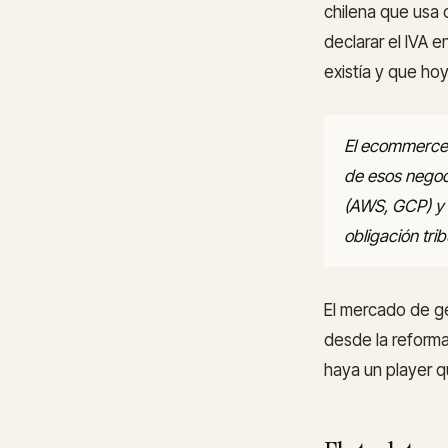
chilena que usa 
declarar el IVA 
existía y que ho
El ecommerce 
de esos negoci
(AWS, GCP) y 
obligación tri
El mercado de ge
desde la reforma
haya un player q