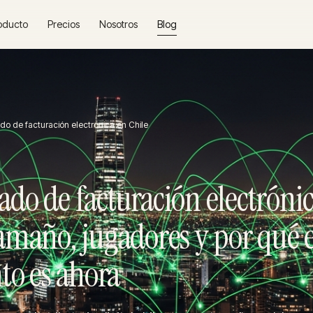
oducto
Precios
Nosotros
Blog
do de facturación electrónica en Chile
ado de facturación electróni
tamaño, jugadores y por qué e
o es ahora