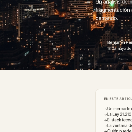
Un análisis del 
fragmentación a
cerrando.
Benjamín Pé
BP
13 de mayo de 
EN ESTE ARTÍC
Un mercado d
La Ley 21.21
El stack tecn
La ventana d
Quién puede 