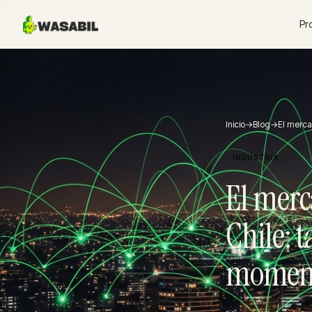
Pr
Inicio
→
Blog
→
El merca
INDUSTRIA
El merc
Chile: 
moment