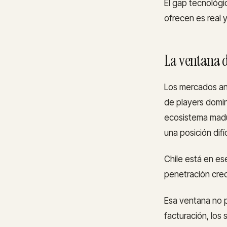
El gap tecnológi
ofrecen es real y
La ventana 
Los mercados aná
de players domin
ecosistema madu
una posición difí
Chile está en es
penetración crec
Esa ventana no 
facturación, los