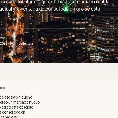
mercado tributario digital chileno — su tamaño real, la
ctual y la ventana de consolidación que se está
rez
2026 · 9 min de lectura
ULO
e escala sin dueño
0 creó un mercado nuevo
ológico está obsoleto
e consolidación
ganar esto