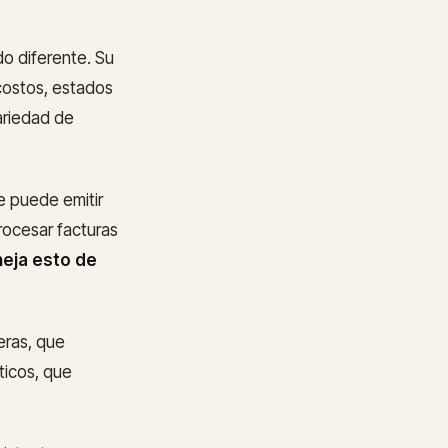
o diferente. Su
 costos, estados
ariedad de
e puede emitir
rocesar facturas
neja esto de
eras, que
ticos, que