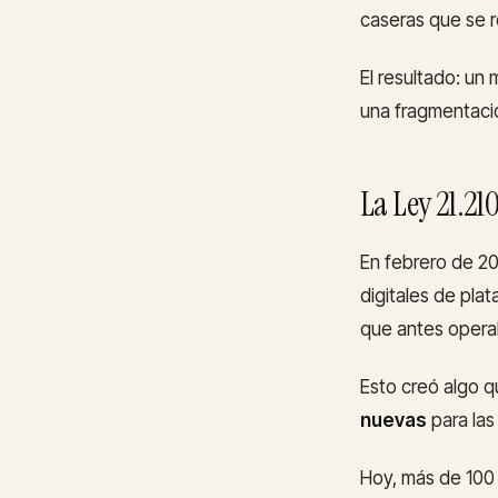
caseras que se r
El resultado: u
una fragmentació
La Ley 21.2
En febrero de 202
digitales de pla
que antes operab
Esto creó algo q
nuevas
para las
Hoy, más de 100 