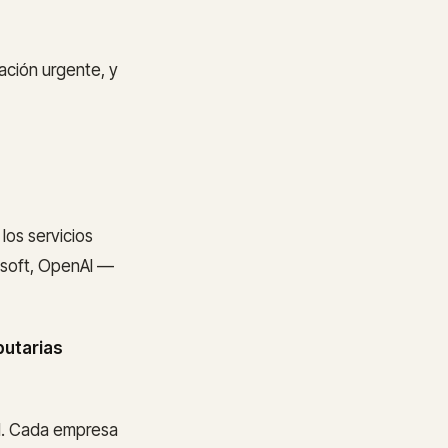
ación urgente, y
 los servicios
osoft, OpenAI —
butarias
II. Cada empresa