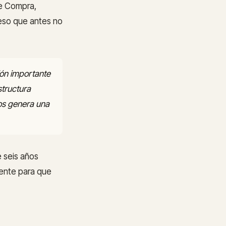
de Compra,
ceso que antes no
ión importante
structura
os genera una
e seis años
iente para que