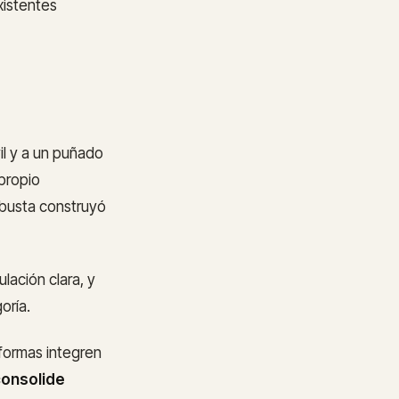
xistentes
il y a un puñado
 propio
obusta construyó
lación clara, y
oría.
formas integren
consolide