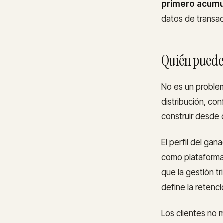
primero acumul
datos de transac
Quién puede
No es un problem
distribución, co
construir desde 
El perfil del ga
como plataform
que la gestión t
define la retenci
Los clientes no 