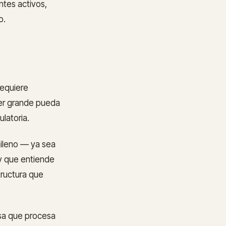
entes activos,
o.
requiere
yer grande pueda
latoria.
hileno — ya sea
y que entiende
tructura que
esa que procesa