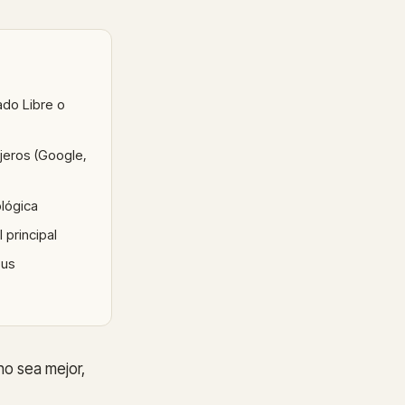
ado Libre o
njeros (Google,
lógica
 principal
sus
no sea mejor,