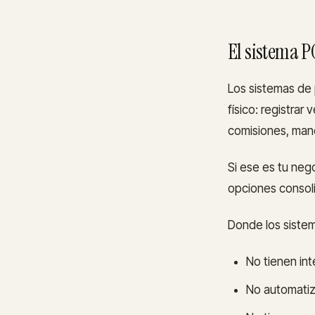
El sistema P
Los sistemas de 
físico: registrar
comisiones, mane
Si ese es tu neg
opciones consoli
Donde los siste
No tienen in
No automatiza