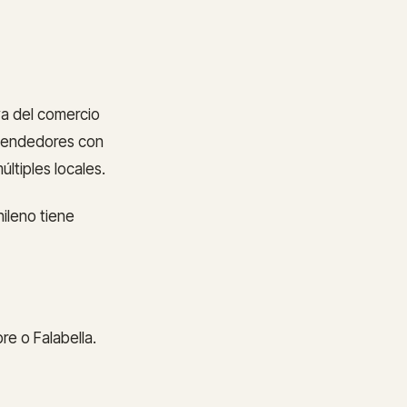
va del comercio
r vendedores con
ltiples locales.
ileno tiene
e o Falabella.