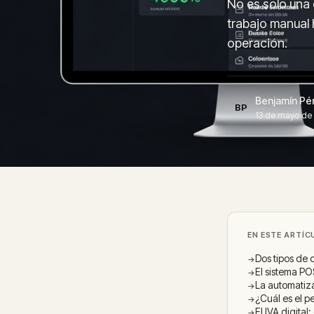
No es solo una 
trabajo manual 
operación.
Benjamín Pé
BP
13 de mayo de 
EN ESTE ARTÍC
Dos tipos de 
El sistema PO
La automatiza
¿Cuál es el p
El IVA digital