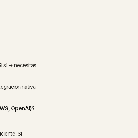
i sí → necesitas
tegración nativa
 AWS, OpenAI)?
iciente. Si