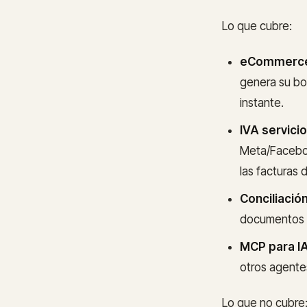
Lo que cubre:
eCommerce 
genera su bol
instante.
IVA servicio
Meta/Faceboo
las facturas d
Conciliació
documentos tr
MCP para IA
otros agentes
Lo que no cubre: