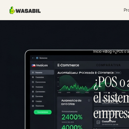
Pr
Inicio
→
Blog
→
¿POS o a
COMPARATIVA
¿POS o 
el siste
empres