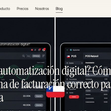
oducto
Precios
Nosotros
Blog
utomatización digital?
automatización digital? Cóm
ma de facturación correcto pa
a