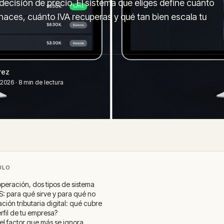
decisión de precio. El sistema que eliges define cuánto
haces, cuánto IVA recuperas y qué tan bien escala tu
rez
2026 · 8 min de lectura
ULO
operación, dos tipos de sistema
S: para qué sirve y para qué no
ción tributaria digital: qué cubre
erfil de tu empresa?
: el factor que más se ignora