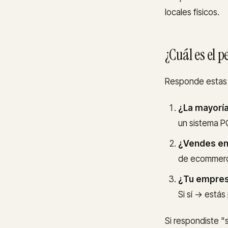
locales físicos.
¿Cuál es el p
Responde estas 
¿La mayoría
un sistema P
¿Vendes en 
de ecommerce
¿Tu empresa
Si sí → está
Si respondiste "s