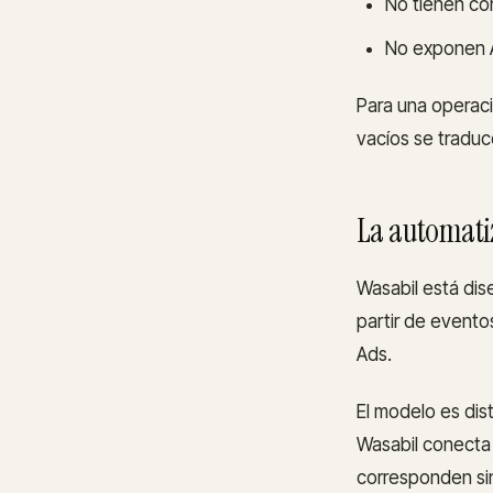
No tienen con
No exponen A
Para una operaci
vacíos se traduc
La automatiz
Wasabil está dis
partir de evento
Ads.
El modelo es dis
Wasabil conecta
corresponden sin