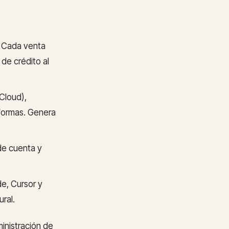
. Cada venta
de crédito al
Cloud),
formas. Genera
de cuenta y
de, Cursor y
ral.
inistración de